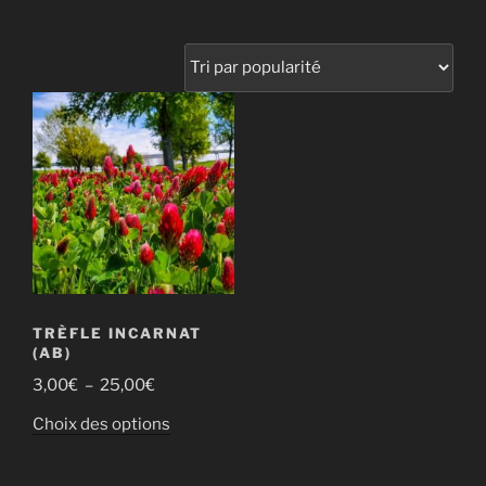
TRÈFLE INCARNAT
(AB)
Plage
3,00
€
–
25,00
€
de
Ce
Choix des options
prix :
produit
3,00€
a