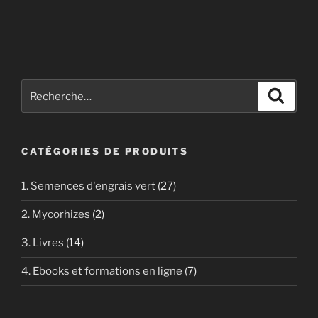
à
plusieurs
25,00€
variations.
Les
options
peuvent
Recherche
Recher
être
pour
choisies
:
sur
la
CATÉGORIES DE PRODUITS
page
du
1. Semences d'engrais vert
(27)
produit
2. Mycorhizes
(2)
3. Livres
(14)
4. Ebooks et formations en ligne
(7)