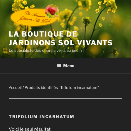
Aller
au
contenu
principal
LA BOUTIQUE DE
JARDINONS SOL VIVANTS
Le spécialiste des engrais verts au jardin !
Menu
Accueil
/ Produits identifiés “Trifolium incarnatum”
TRIFOLIUM INCARNATUM
Voici le seul résultat