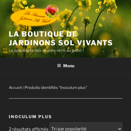
Aller
au
contenu
principal
LA BOUTIQUE DE
JARDINONS SOL VIVANTS
Le spécialiste des engrais verts au jardin !
Menu
Accueil
/ Produits identifiés “Inoculum plus”
INOCULUM PLUS
Trié
2 résultats affichés