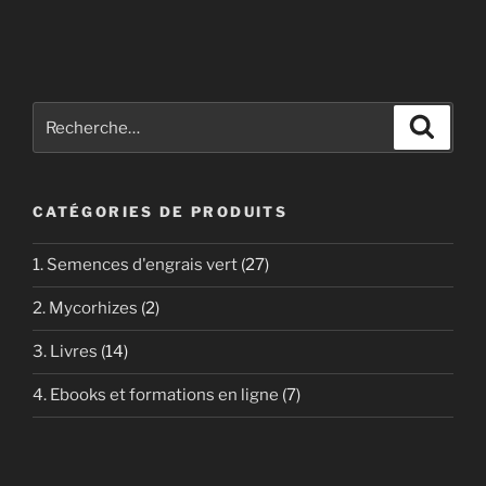
10,50€
variations.
Les
options
peuvent
Recherche
Recher
être
pour
choisies
:
sur
la
CATÉGORIES DE PRODUITS
page
du
1. Semences d'engrais vert
(27)
produit
2. Mycorhizes
(2)
3. Livres
(14)
4. Ebooks et formations en ligne
(7)