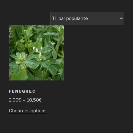
FÉNUGREC
Plage
2,00
€
–
10,50
€
de
Ce
Choix des options
prix :
produit
2,00€
a
à
plusieurs