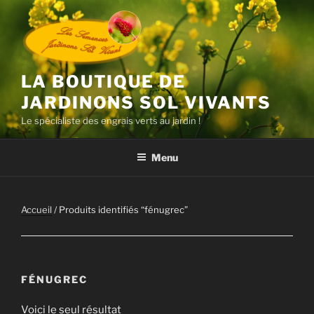
Aller
au
contenu
principal
LA BOUTIQUE DE
JARDINONS SOL VIVANTS
Le spécialiste des engrais verts au jardin !
Menu
Accueil
/ Produits identifiés “fénugrec”
FÉNUGREC
Voici le seul résultat