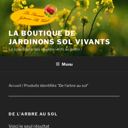
Aller
au
contenu
principal
LA BOUTIQUE DE
JARDINONS SOL VIVANTS
Le spécialiste des engrais verts au jardin !
Menu
Accueil
/ Produits identifiés “De l'arbre au sol”
DE L'ARBRE AU SOL
Voici le seul résultat