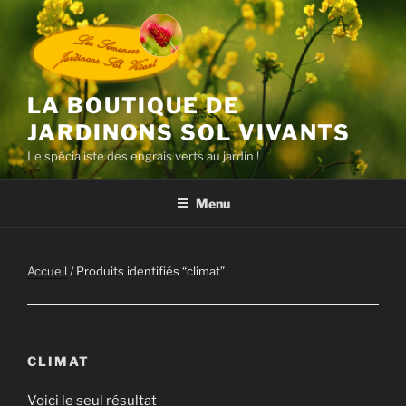
Aller
au
contenu
principal
LA BOUTIQUE DE
JARDINONS SOL VIVANTS
Le spécialiste des engrais verts au jardin !
Menu
Accueil
/ Produits identifiés “climat”
CLIMAT
Voici le seul résultat