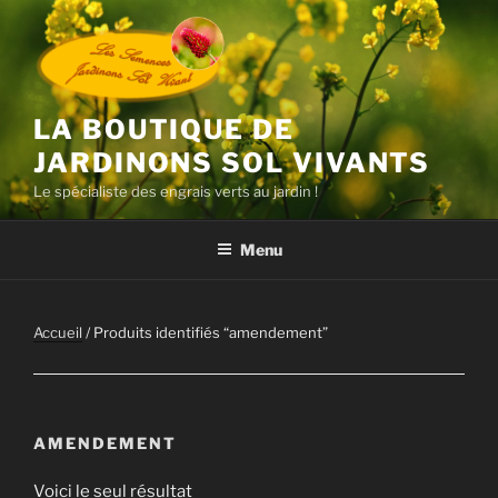
Aller
au
contenu
principal
LA BOUTIQUE DE
JARDINONS SOL VIVANTS
Le spécialiste des engrais verts au jardin !
Menu
Accueil
/ Produits identifiés “amendement”
AMENDEMENT
Voici le seul résultat